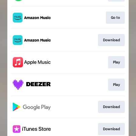
Go to
Download
Play
Play
Download
Download